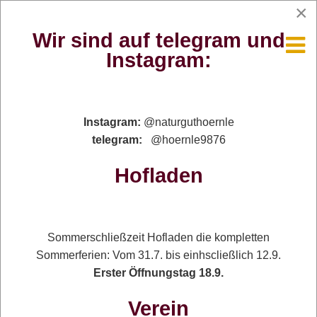
×
Wir sind auf telegram und
Instagram:
Öffnungszeiten Hofladen: Fr + Sa: 9-13 Uhr
Instagram:
@naturguthoernle
telegram:
@hoernle9876
Hofladen
Veranstaltungen am
Naturgut Hörnle
Sommerschließzeit Hofladen die kompletten
Sommerferien: Vom 31.7. bis einhscließlich 12.9.
Terminkalender des Hörnle
Erster Öffnungstag 18.9.
Vereins:
Wir benutzen Cookies
Verein